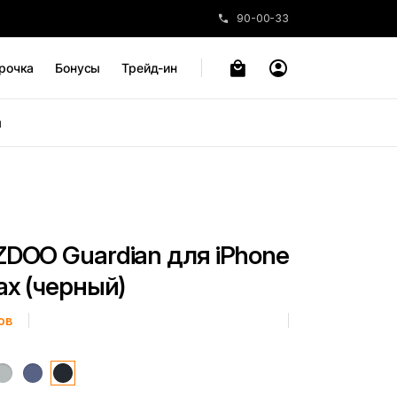
90-00-33
рочка
Бонусы
Трейд-ин
ы
ZDOO Guardian для iPhone
ax (черный)
ов