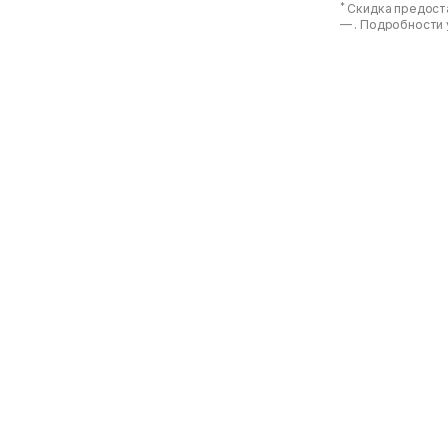
*
Скидка предоста
—
. Подробности 