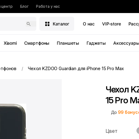
 центр
Блог
Работа у нас
Каталог
О нас
VIP-store
Расс
Xiaomi
Смартфоны
Планшеты
Гаджеты
Аксессуар
ртфонов
Чехол KZDOO Guardian для iPhone 15 Pro Max
Чехол K
15 Pro M
До
99
бонус
Цвет