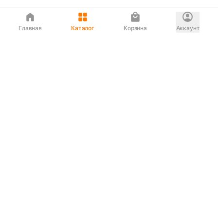
Главная
Каталог
Корзина
Аккаунт
Интернет магазин
90-00-33
Сервисный центр
90-33-00
Если вас ввели в заблуждение или
обслуживание показалось вам некорректным —
сообщите нам!
Служба поддержки