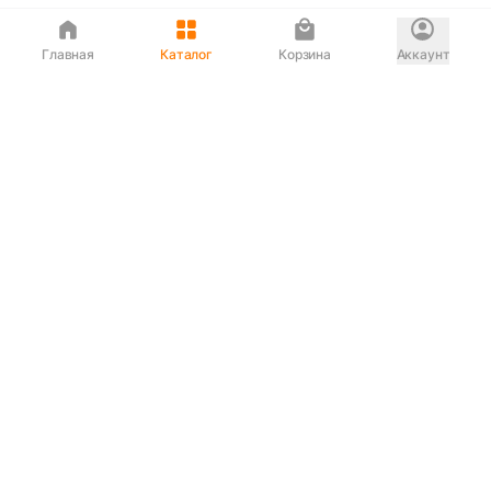
Главная
Каталог
Корзина
Аккаунт
Интернет магазин
90-00-33
Сервисный центр
90-33-00
Если вас ввели в заблуждение или
обслуживание показалось вам некорректным —
сообщите нам!
Служба поддержки