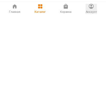
Главная
Каталог
Корзина
Аккаунт
Интернет магазин
90-00-33
Сервисный центр
90-33-00
Если вас ввели в заблуждение или
обслуживание показалось вам некорректным —
сообщите нам!
Служба поддержки