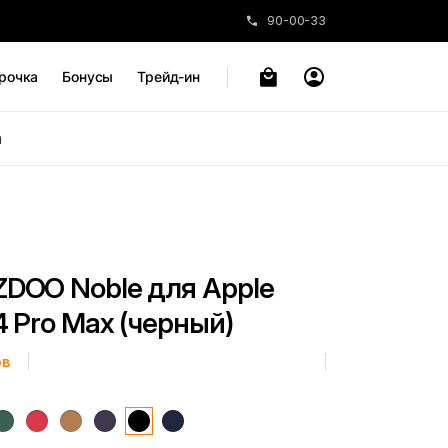
90-00-33
рочка
Бонусы
Трейд-ин
ы
ZDOO Noble для Apple
4 Pro Max (черный)
ов