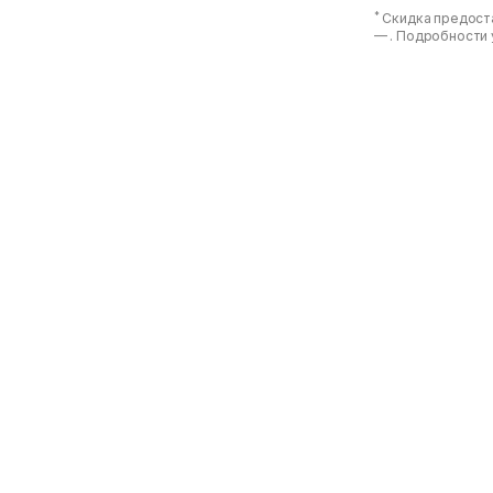
*
Скидка предоста
—
. Подробности 