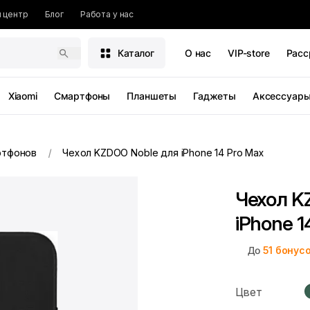
 центр
Блог
Работа у нас
Каталог
О нас
VIP-store
Расс
Xiaomi
Смартфоны
Планшеты
Гаджеты
Аксессуар
ртфонов
Чехол KZDOO Noble для iPhone 14 Pro Max
Чехол K
iPhone 1
До
51
бонус
Цвет