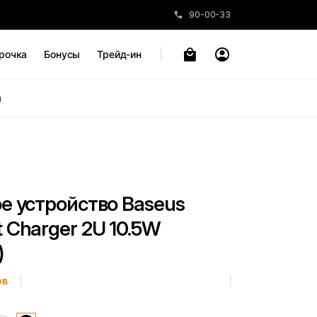
90-00-33
рочка
Бонусы
Трейд-ин
ы
е устройство Baseus
 Charger 2U 10.5W
)
ов