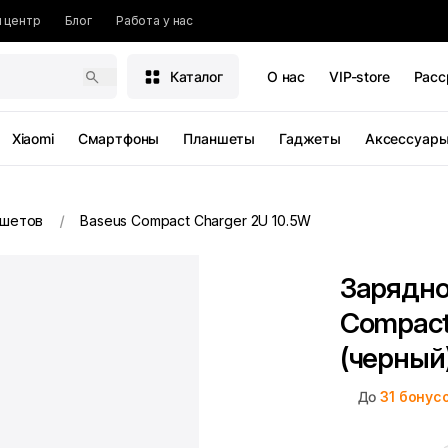
 центр
Блог
Работа у нас
Каталог
О нас
VIP-store
Расс
Xiaomi
Смартфоны
Планшеты
Гаджеты
Аксессуар
ншетов
Baseus Compact Charger 2U 10.5W
Зарядно
Compact
(черный
До
31
бонус