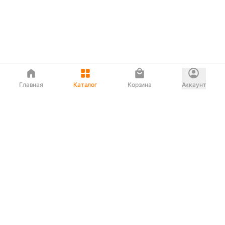
Главная
Каталог
Корзина
Аккаунт
Интернет магазин
90-00-33
Сервисный центр
90-33-00
Если вас ввели в заблуждение или