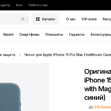
 центр
Блог
Работа у нас
Каталог
О нас
VIP-store
Расс
Xiaomi
Смартфоны
Планшеты
Гаджеты
Аксессуар
и защита
Чехол для Apple iPhone 15 Pro Max FineWoven Case
Оригина
iPhone 1
with Ma
синий)
До
219
бону