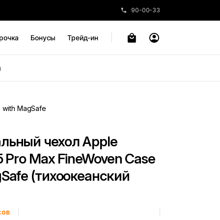
90-00-33
рочка
Бонусы
Трейд-ин
ы
 with MagSafe
льный чехол Apple
5 Pro Max FineWoven Case
gSafe (тихоокеанский
сов