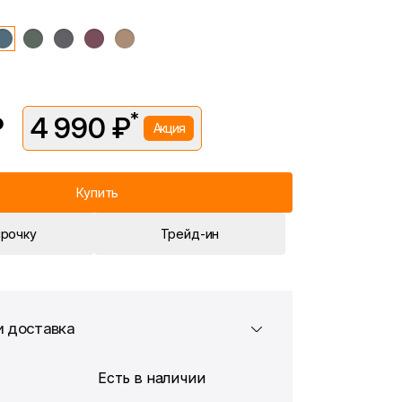
*
₽
4 990 ₽
Акция
вляется в рамках временной акции.
 —
5 490 ₽
. Подробности уточняйте у консультантов.
Купить
срочку
Трейд-ин
и доставка
Есть в наличии