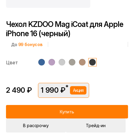
Чехол KZDOO Mag iCoat для Apple
iPhone 16 (черный)
До
99
бонусов
Цвет
*
2 490 ₽
1 990 ₽
Акция
*Скидка предоставляется в рамках временной акции.
Цена без скидки —
2 490 ₽
. Подробности уточняйте у
консультантов.
Купить
В рассрочку
Трейд-ин