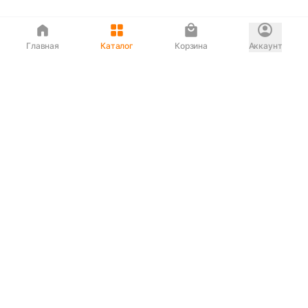
Главная
Каталог
Корзина
Аккаунт
Интернет магазин
90-00-33
Сервисный центр
90-33-00
Если вас ввели в заблуждение или
обслуживание показалось вам некорректным —
сообщите нам!
Служба поддержки