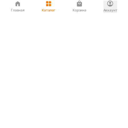
Главная
Каталог
Корзина
Аккаунт
Интернет магазин
90-00-33
Сервисный центр
90-33-00
Если вас ввели в заблуждение или
обслуживание показалось вам некорректным —
сообщите нам!
Служба поддержки