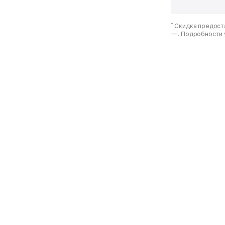
*
Скидка предоста
—
. Подробности 