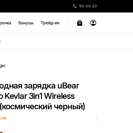
90-00-33
рочка
Бонусы
Трейд-ин
ы
ger
одная зарядка uBear
 Kevlar 3in1 Wireless
 (космический черный)
сов