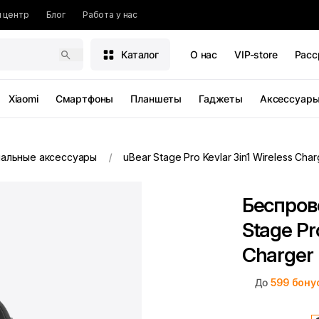
 центр
Блог
Работа у нас
Каталог
О нас
VIP-store
Расс
Xiaomi
Смартфоны
Планшеты
Гаджеты
Аксессуар
альные аксессуары
uBear Stage Pro Kevlar 3in1 Wireless Char
Беспров
Stage Pro
Charger
До
599
бону