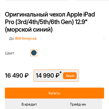
Оригинальный чехол Apple iPad
Pro (3rd/4th/5th/6th Gen) 12.9"
(морской синий)
До
659
бонусов
Цвет
*
16 490 ₽
14 990 ₽
Акция
*Скидка предоставляется в рамках временной акции.
Цена без скидки —
16 490 ₽
. Подробности уточняйте у
консультантов.
Купить
В кредит
Трейд-ин