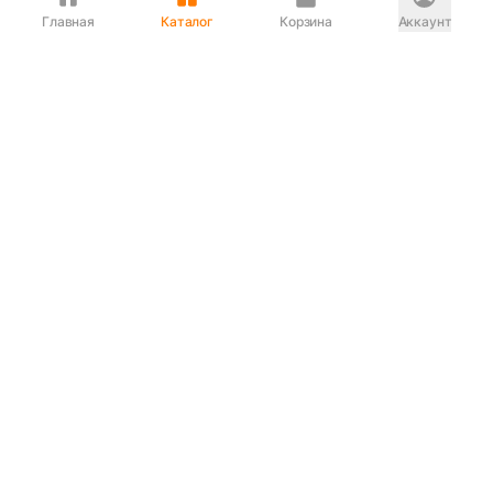
Главная
Каталог
Корзина
Аккаунт
Интернет магазин
90-00-33
Сервисный центр
90-33-00
Если вас ввели в заблуждение или
обслуживание показалось вам некорректным —
сообщите нам!
Служба поддержки