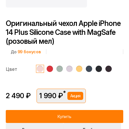
Оригинальный чехол Apple iPhone
14 Plus Silicone Case with MagSafe
(розовый мел)
До
99
бонусов
Цвет
*
2 490 ₽
1 990 ₽
Акция
*Скидка предоставляется в рамках временной акции.
Цена без скидки —
2 490 ₽
. Подробности уточняйте у
консультантов.
Купить