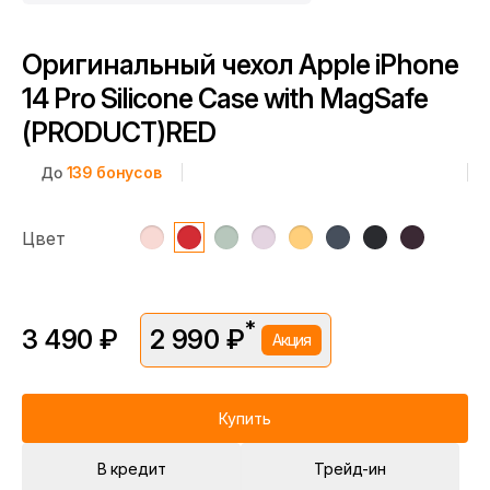
Оригинальный чехол Apple iPhone
14 Pro Silicone Case with MagSafe
(PRODUCT)RED
До
139
бонусов
Цвет
*
3 490 ₽
2 990 ₽
Акция
*Скидка предоставляется в рамках временной акции.
Цена без скидки —
3 490 ₽
. Подробности уточняйте у
консультантов.
Купить
В кредит
Трейд-ин