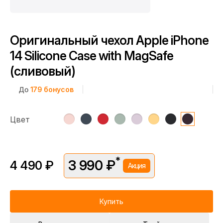
Оригинальный чехол Apple iPhone
14 Silicone Case with MagSafe
(сливовый)
До
179
бонусов
Цвет
*
3 990 ₽
4 490 ₽
Акция
*Скидка предоставляется в рамках временной акции.
Цена без скидки —
4 490 ₽
. Подробности уточняйте у
консультантов.
Купить