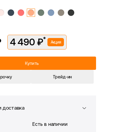
*
₽
4 490 ₽
Акция
вляется в рамках временной акции.
 —
4 990 ₽
. Подробности уточняйте у консультантов.
Купить
срочку
Трейд-ин
и доставка
Есть в наличии