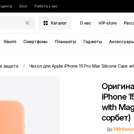
 центр
Блог
Работа у нас
Каталог
О нас
VIP-store
Расс
Xiaomi
Смартфоны
Планшеты
Гаджеты
Аксессуар
и защита
Чехол для Apple iPhone 15 Pro Max Silicone Case w
Оригина
iPhone 1
with Ma
сорбет)
До
199
бону