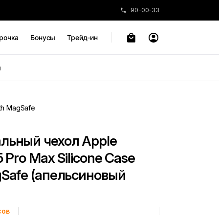
90-00-33
рочка
Бонусы
Трейд-ин
ы
ith MagSafe
льный чехол Apple
5 Pro Max Silicone Case
gSafe (апельсиновый
сов