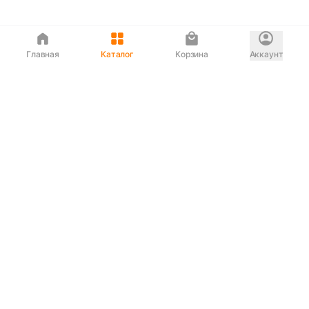
Главная
Каталог
Корзина
Аккаунт
Интернет магазин
90-00-33
Сервисный центр
90-33-00
Если вас ввели в заблуждение или
обслуживание показалось вам некорректным —
сообщите нам!
Служба поддержки