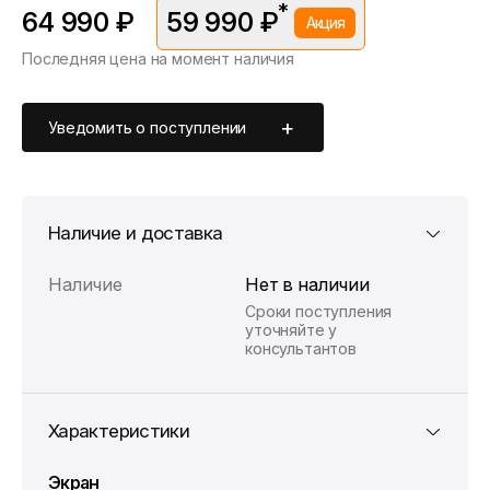
*
64 990 ₽
59 990 ₽
Акция
Последняя цена на момент наличия
*Скидка предоставляется в рамках временной акции.
Цена без скидки —
64 990 ₽
. Подробности уточняйте у
консультантов.
Уведомить о поступлении
Наличие и доставка
Наличие
Нет в наличии
Сроки поступления
уточняйте у
консультантов
Характеристики
Экран