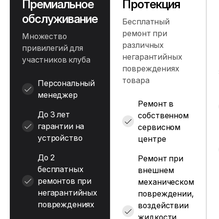
Премиальное
Протекция
обслуживание
Бесплатный
ремонт при
Множество
различных
привилегий для
негарантийных
участников клуба
повреждениях
товара
Персональный
менеджер
Ремонт в
До 3 лет
собственном
гарантии на
сервисном
устройство
центре
До 2
Ремонт при
бесплатных
внешнем
ремонтов при
механическом
негарантийных
повреждении,
повреждениях
воздействии
жидкости,