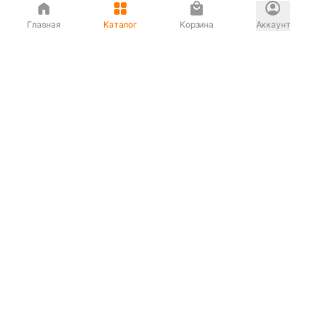
Главная
Каталог
Корзина
Аккаунт
Интернет магазин
90-00-33
Сервисный центр
90-33-00
Если вас ввели в заблуждение или
обслуживание показалось вам некорректным —
сообщите нам!
Служба поддержки