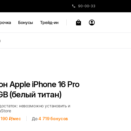
90-00-33
рочка
Бонусы
Трейд-ин
ы
н Apple iPhone 16 Pro
GB (белый титан)
достаток: невозможно установить и
uStore
 190 ₽/мес
До
4 719
бонусов