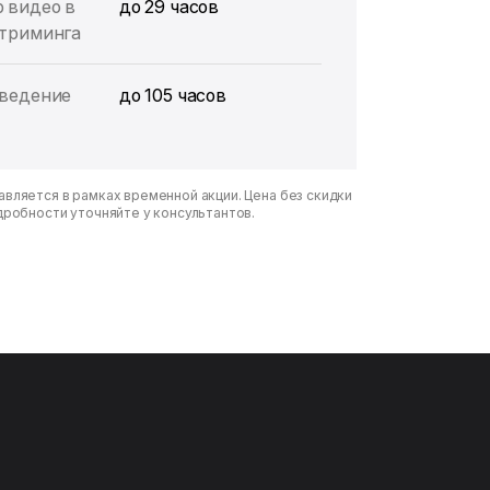
 видео в
до 29 часов
триминга
ведение
до 105 часов
вляется в рамках временной акции. Цена без скидки
дробности уточняйте у консультантов.