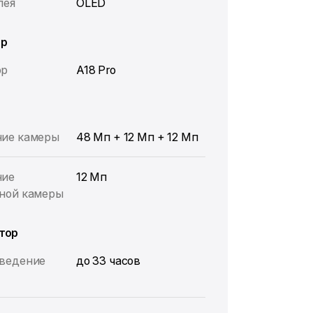
лея
OLED
ор
ор
A18 Pro
ие камеры
48 Мп + 12 Мп + 12 Мп
ние
12 Мп
ной камеры
тор
ведение
до 33 часов