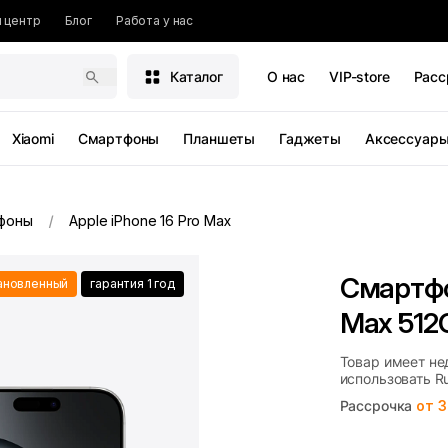
 центр
Блог
Работа у нас
Каталог
О нас
VIP-store
Расс
Xiaomi
Смартфоны
Планшеты
Гаджеты
Аксессуар
фоны
Apple iPhone 16 Pro Max
Смартфо
ановленный
гарантия 1 год
Max 512
Товар имеет не
использовать R
Рассрочка
от 3