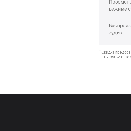
Просмотр
режиме с
Воспроиз
аудио
*
Скидка предоста
—
117 990 ₽ ₽
. По