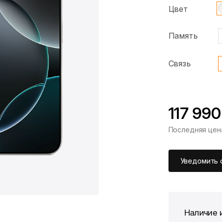
Цвет
Память
Связь
117 990
Последняя цен
*Скидка предоста
Цена без скидки
Уведомить 
Наличие 