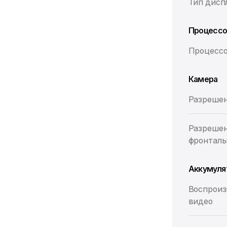
Тип дисп
Процесс
Процесс
Камера
Разрешен
Разреше
фронталь
Аккумуля
Воспроиз
видео