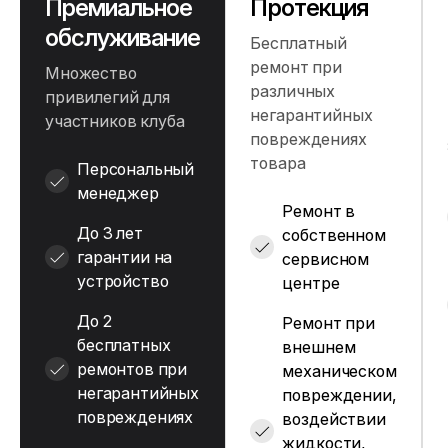
Премиальное
Протекция
обслуживание
Бесплатный
ремонт при
Множество
различных
привилегий для
негарантийных
участников клуба
повреждениях
товара
Персональный
менеджер
Ремонт в
До 3 лет
собственном
гарантии на
сервисном
устройство
центре
До 2
Ремонт при
бесплатных
внешнем
ремонтов при
механическом
негарантийных
повреждении,
повреждениях
воздействии
жидкости,