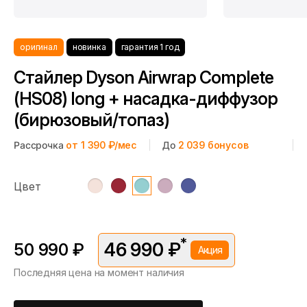
оригинал
новинка
гарантия 1 год
Стайлер Dyson Airwrap Complete
(HS08) long + насадка-диффузор
(бирюзовый/топаз)
Рассрочка
от 1 390 ₽/мес
До
2 039
бонусов
Цвет
*
46 990 ₽
50 990 ₽
Акция
Последняя цена на момент наличия
*Скидка предоставляется в рамках временной акции.
Цена без скидки —
50 990 ₽
. Подробности уточняйте у
консультантов.