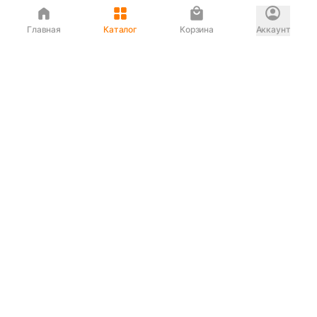
Главная
Каталог
Корзина
Аккаунт
Интернет магазин
90-00-33
Сервисный центр
90-33-00
Если вас ввели в заблуждение или
обслуживание показалось вам некорректным —
сообщите нам!
Служба поддержки