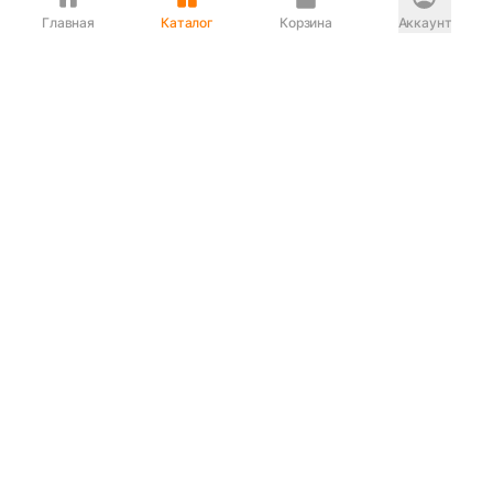
Главная
Каталог
Корзина
Аккаунт
Интернет магазин
90-00-33
Сервисный центр
90-33-00
Если вас ввели в заблуждение или
обслуживание показалось вам некорректным —
сообщите нам!
Служба поддержки