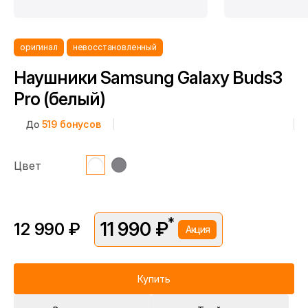
оригинал
невосстановленный
Наушники Samsung Galaxy Buds3
Pro (белый)
До
519
бонусов
Цвет
*
11 990 ₽
12 990 ₽
Акция
*Скидка предоставляется в рамках временной акции.
Цена без скидки —
12 990 ₽
. Подробности уточняйте у
консультантов.
Купить