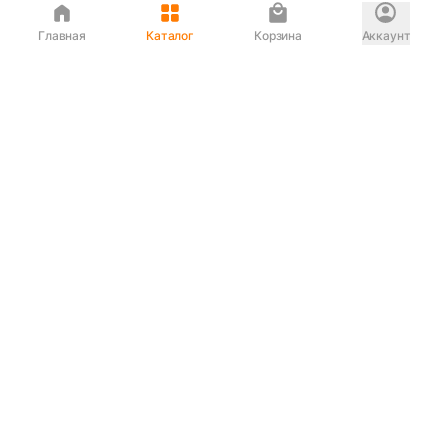
Главная
Каталог
Корзина
Аккаунт
Интернет магазин
90-00-33
Сервисный центр
90-33-00
Если вас ввели в заблуждение или
обслуживание показалось вам некорректным —
сообщите нам!
Служба поддержки