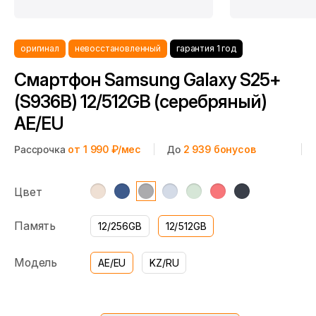
оригинал
невосстановленный
гарантия 1 год
Смартфон Samsung Galaxy S25+
(S936B) 12/512GB (серебряный)
AE/EU
Рассрочка
от 1 990 ₽/мес
До
2 939
бонусов
Цвет
Память
12/256GB
12/512GB
Модель
AE/EU
KZ/RU