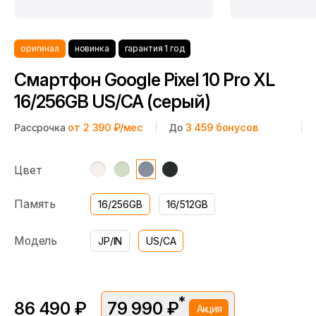
оригинал
новинка
гарантия 1 год
Смартфон Google Pixel 10 Pro XL
16/256GB US/CA (серый)
Рассрочка
от 2 390 ₽/мес
До
3 459
бонусов
Цвет
Память
16/256GB
16/512GB
Модель
JP/IN
US/CA
*
86 490 ₽
79 990 ₽
Акция