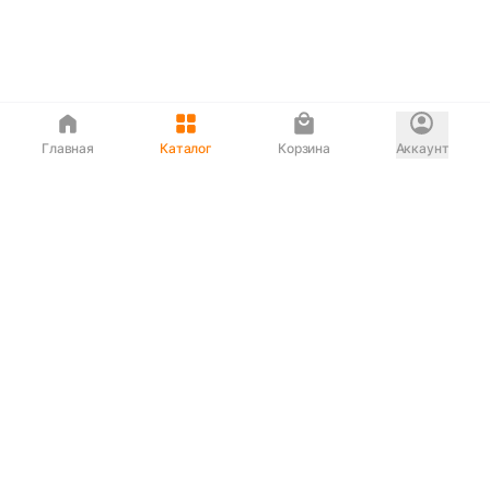
Главная
Каталог
Корзина
Аккаунт
Интернет магазин
90-00-33
Сервисный центр
90-33-00
Если вас ввели в заблуждение или
обслуживание показалось вам некорректным —