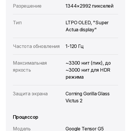
Разрешение
1344×2992 пикселей
Тип
LTPO OLED, "Super
Actua display"
Частота обновления
1‑120 Гц
Максимальная
~3300 нит (пик), до
яркость
~3000 нит для HDR
режима
Защита экрана
Corning Gorilla Glass
Victus 2
Процессор
Модель
Google Tensor G5