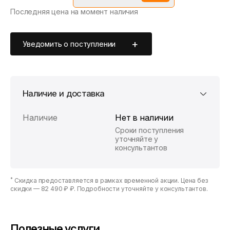
Последняя цена на момент наличия
*Скидка предоставляется в рамках временной акции.
Цена без скидки —
82 490 ₽
. Подробности уточняйте у
консультантов.
Уведомить о поступлении
Наличие и доставка
Наличие
Нет в наличии
Сроки поступления
уточняйте у
консультантов
*
Скидка предоставляется в рамках временной акции. Цена без
скидки —
82 490 ₽ ₽
. Подробности уточняйте у консультантов.
Полезные услуги