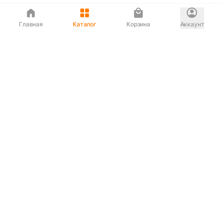
Главная
Каталог
Корзина
Аккаунт
Интернет магазин
90-00-33
Сервисный центр
90-33-00
Если вас ввели в заблуждение или
обслуживание показалось вам некорректным —
сообщите нам!
Служба поддержки