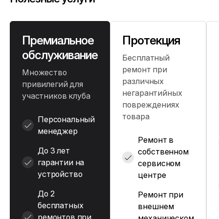
Премиальное
Протекция
обслуживание
Бесплатный
ремонт при
Множество
различных
привилегий для
негарантийных
участников клуба
повреждениях
товара
Персональный
менеджер
Ремонт в
До 3 лет
собственном
гарантии на
сервисном
устройство
центре
До 2
Ремонт при
бесплатных
внешнем
ремонтов при
механическом