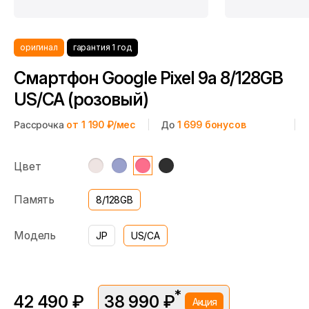
оригинал
гарантия 1 год
Смартфон Google Pixel 9a 8/128GB
US/CA (розовый)
Рассрочка
от 1 190 ₽/мес
До
1 699
бонусов
Цвет
Память
8/128GB
Модель
JP
US/CA
*
42 490 ₽
38 990 ₽
Акция