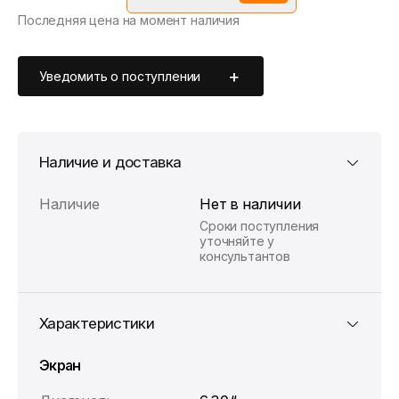
Последняя цена на момент наличия
*Скидка предоставляется в рамках временной акции.
Цена без скидки —
42 490 ₽
. Подробности уточняйте у
консультантов.
Уведомить о поступлении
Наличие и доставка
Наличие
Нет в наличии
Сроки поступления
уточняйте у
консультантов
Характеристики
Экран