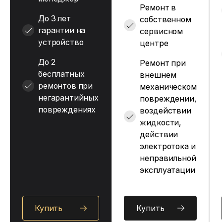
Ремонт в
До 3 лет
собственном
гарантии на
сервисном
устройство
центре
До 2
Ремонт при
бесплатных
внешнем
ремонтов при
механическом
негарантийных
повреждении,
повреждениях
воздействии
жидкости,
действии
электротока и
неправильной
эксплуатации
Купить
Купить