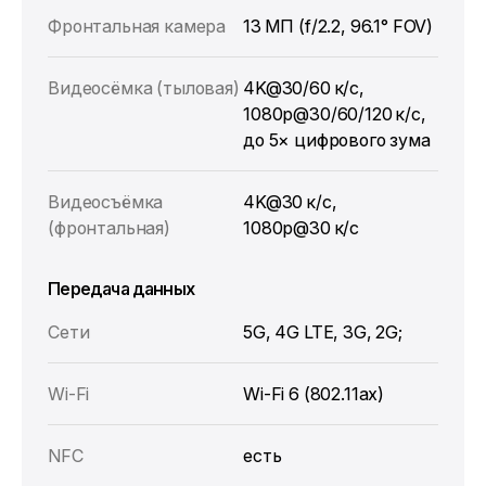
Фронтальная камера
13 МП (f/2.2, 96.1° FOV)
Видеосёмка (тыловая)
4K@30/60 к/с,
1080p@30/60/120 к/с,
до 5× цифрового зума
Видеосъёмка
4K@30 к/с,
(фронтальная)
1080p@30 к/с
Передача данных
Сети
5G, 4G LTE, 3G, 2G;
Wi‑Fi
Wi‑Fi 6 (802.11ax)
NFC
есть