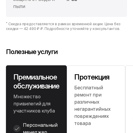
пыли
*
Скидка предоставляется в рамках временной акции. Цена без
скидки —
42 490 ₽ ₽
. Подробности уточняйте у консультантов.
Полезные услуги
Премиальное
Протекция
обслуживание
Бесплатный
ремонт при
Множество
различных
привилегий для
негарантийных
участников клуба
повреждениях
товара
Персональный
менеджер