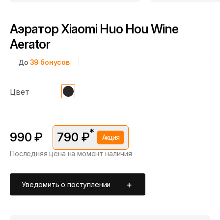
Аэратор Xiaomi Huo Hou Wine
Aerator
До
39
бонусов
Цвет
*
990 ₽
790 ₽
Акция
Последняя цена на момент наличия
*Скидка предоставляется в рамках временной акции.
Цена без скидки —
990 ₽
. Подробности уточняйте у
консультантов.
Уведомить о поступлении