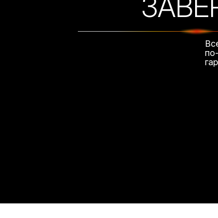
ЗАВЕ
Вс
по
га