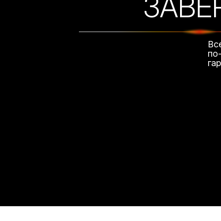
ЗАВЕ
Вс
по
га