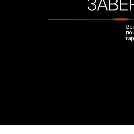
ЗАВЕ
Вс
по
га