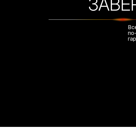
ЗАВЕ
Вс
по
га