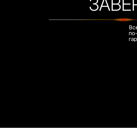
ЗАВЕ
Вс
по
га