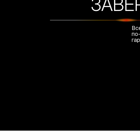
ЗАВЕ
Вс
по
га