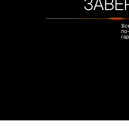
ЗАВЕ
Вс
по
га