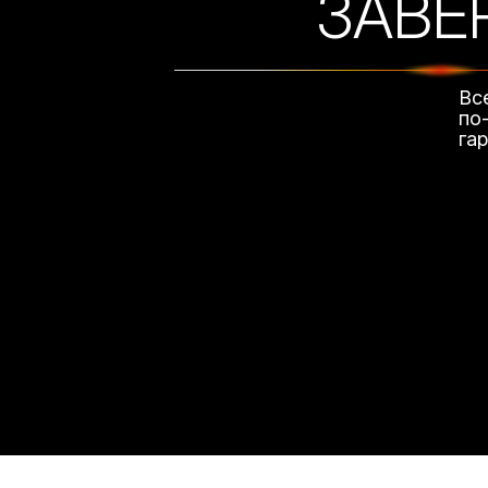
ЗАВЕ
Вс
по
га