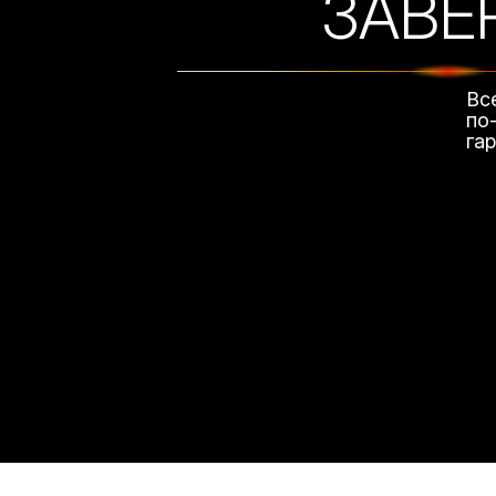
ЗАВЕ
Вс
по
га