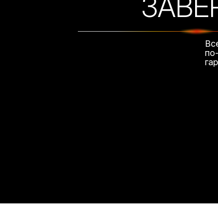
ЗАВЕ
Вс
по
га