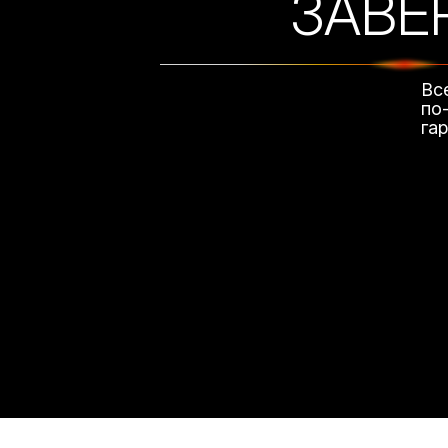
ЗАВЕ
Вс
по
га