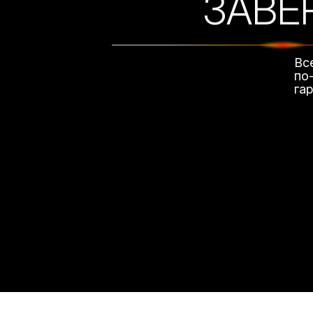
ЗАВЕ
Вс
по
га