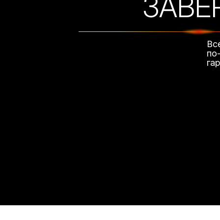
ЗАВЕ
Вс
по
га