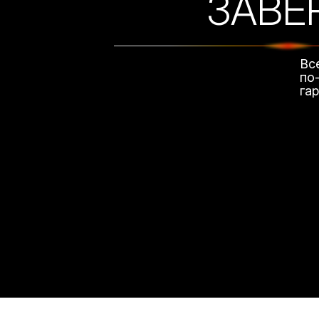
ЗАВЕ
Вс
по
га