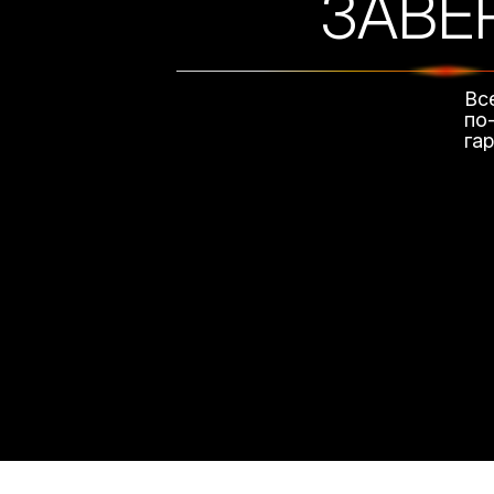
ЗАВЕ
Вс
по
га