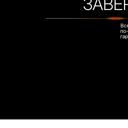
ЗАВЕ
Вс
по
га