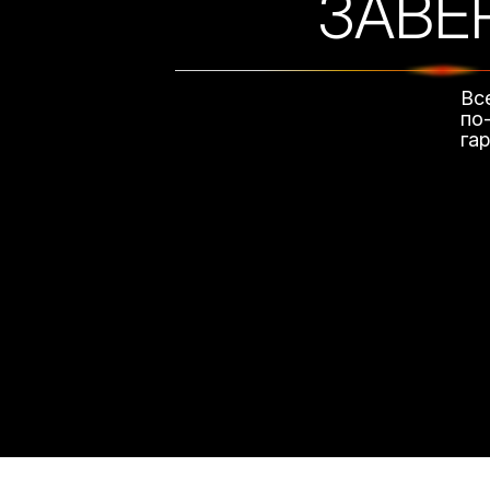
ЗАВЕ
Вс
по
га