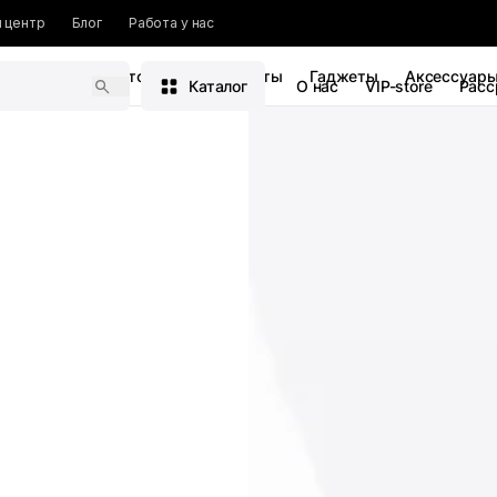
 центр
Блог
Работа у нас
Xiaomi
Смартфоны
Планшеты
Гаджеты
Аксессуар
Каталог
О нас
VIP-store
Расс