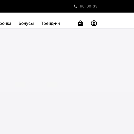
90-00-33
ы
рочка
Бонусы
Трейд-ин