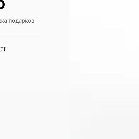
о
вка подарков