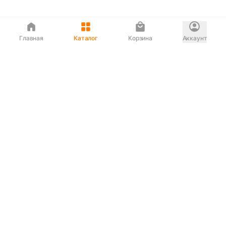
Главная
Каталог
Корзина
Аккаунт
Интернет магазин
90-00-33
Сервисный центр
90-33-00
Если вас ввели в заблуждение или
обслуживание показалось вам некорректным —
сообщите нам!
Служба поддержки