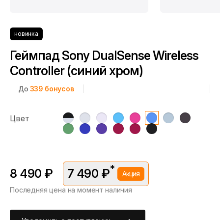
новинка
Геймпад Sony DualSense Wireless
Controller (синий хром)
До
339
бонусов
Цвет
*
8 490 ₽
7 490 ₽
Акция
Последняя цена на момент наличия
*Скидка предоставляется в рамках временной акции.
Цена без скидки —
8 490 ₽
. Подробности уточняйте у
консультантов.