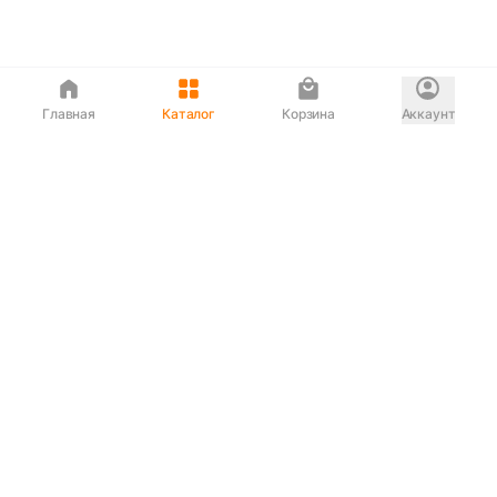
Главная
Каталог
Корзина
Аккаунт
Интернет магазин
90-00-33
Сервисный центр
90-33-00
Если вас ввели в заблуждение или
обслуживание показалось вам некорректным —
сообщите нам!