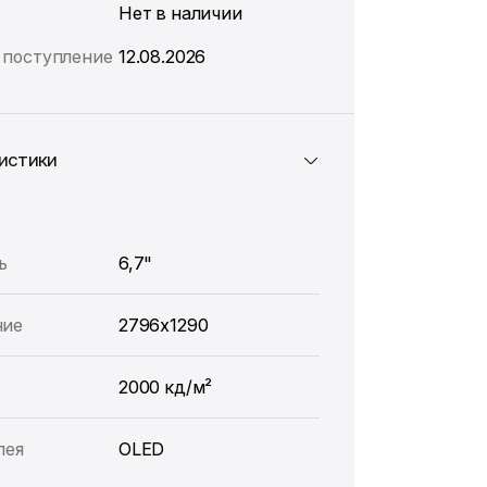
Нет в наличии
поступление
12.08.2026
истики
ь
6,7"
ние
2796x1290
2000 кд/м²
лея
OLED