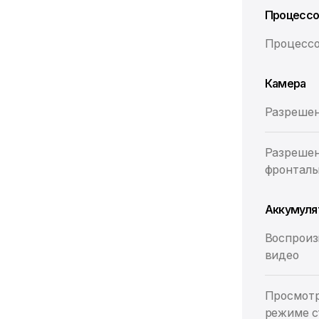
Процесс
Процесс
Камера
Разрешен
Разреше
фронталь
Аккумуля
Воспроиз
видео
Просмотр
режиме с