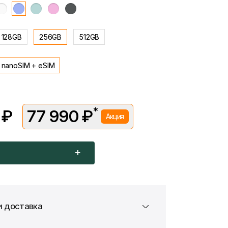
128GB
256GB
512GB
nanoSIM + eSIM
*
 ₽
77 990 ₽
Акция
вляется в рамках временной акции.
 —
84 490 ₽
. Подробности уточняйте у консультантов.
и доставка