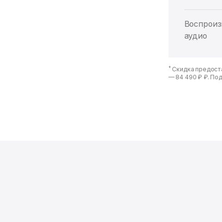
Воспроиз
аудио
*
Скидка предоста
—
84 490 ₽ ₽
. По