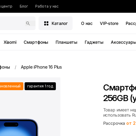
 центр
Блог
Работа у нас
Каталог
О нас
VIP-store
Расс
Xiaomi
Смартфоны
Планшеты
Гаджеты
Аксессуар
фоны
Apple iPhone 16 Plus
Смартфон
ановленный
гарантия 1 год
256GB (
Товар имеет не
использовать R
Рассрочка
от 2