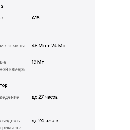
ор
ор
A18
ие камеры
48 Мп + 24 Мп
ние
12 Мп
ной камеры
тор
ведение
до 27 часов
 видео в
до 24 часов
триминга