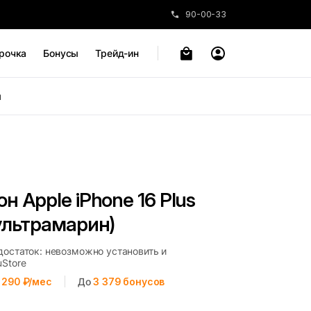
90-00-33
рочка
Бонусы
Трейд-ин
ы
 Apple iPhone 16 Plus
ультрамарин)
достаток: невозможно установить и
uStore
 290 ₽/мес
До
3 379
бонусов