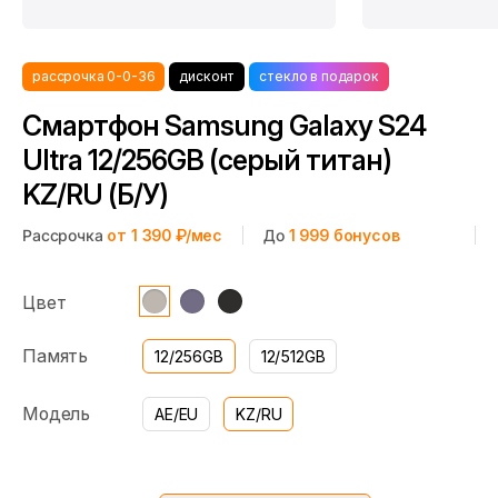
рассрочка 0-0-36
дисконт
стекло в подарок
Смартфон Samsung Galaxy S24
Ultra 12/256GB (серый титан)
KZ/RU (Б/У)
Рассрочка
от 1 390 ₽/мес
До
1 999
бонусов
Цвет
Память
12/256GB
12/512GB
Модель
AE/EU
KZ/RU