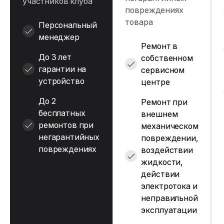
участников клуба
повреждениях
товара
Персональный
менеджер
Ремонт в
До 3 лет
собственном
гарантии на
сервисном
устройство
центре
До 2
Ремонт при
бесплатных
внешнем
ремонтов при
механическом
негарантийных
повреждении,
повреждениях
воздействии
жидкости,
действии
электротока и
неправильной
эксплуатации